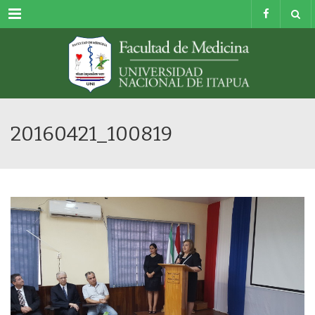
Menu
20160421_100819