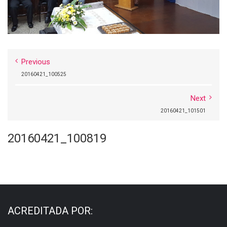
Previous
20160421_100525
Next
20160421_101501
20160421_100819
ACREDITADA POR: