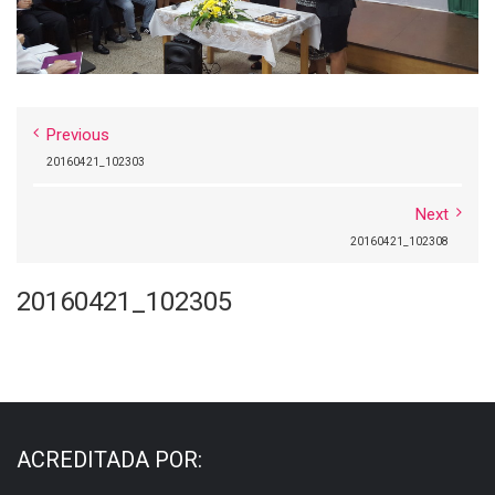
Previous
20160421_102303
Next
20160421_102308
20160421_102305
ACREDITADA POR: