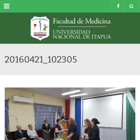
Menu
20160421_102305