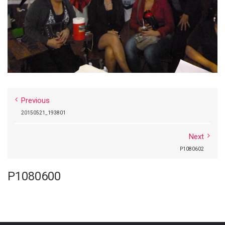
Previous
20150521_193801
Next
P1080602
P1080600